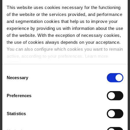
software de faturação?
This website uses cookies necessary for the functioning
of the website or the services provided, and performance
and segmentation cookies that help us to improve your
Como enviar faturas de forma manual?
experience by providing us with information about the use
of the website. With the exception of necessary cookies,
the use of cookies always depends on your acceptance.
Como é que os clientes podem receber os meus
You can also configure which cookies you want to remain
documentos?
active, according to your preferences. Learn more
HERE
.
Consent
Existe algum browser recomendado para esta
Necessary
solução?
Selection
Preferences
O saldo de documentos do mês corrente transita
para o mês seguinte?
Statistics
Envio de documentos