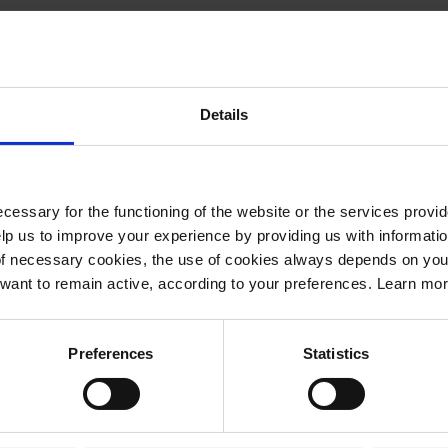
Centro Hosp
Details
EPE
Testemunho de Nuno Lou
cessary for the functioning of the website or the services prov
Hospitalar Lisboa Norte
lp us to improve your experience by providing us with informatio
of necessary cookies, the use of cookies always depends on yo
Invoicing da Saphety –
want to remain active, according to your preferences. Learn mo
Ler mais
Preferences
Statistics
Nuno Loureiro
Diretor de Logística do 