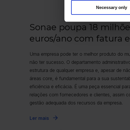
Necessary only
Sonae poupa 18 milhõe
euros/ano com fatura e
Uma empresa pode ter o melhor produto do 
não ter sucesso. O departamento administrativo
estrutura de qualquer empresa e, apesar de nã
áreas core, é fundamental para a sua sustentabi
eficiência e eficácia. É uma peça essencial para
relações com fornecedores e clientes, assim 
gestão adequada dos recursos da empresa.
Ler mais