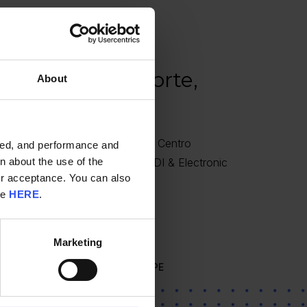
italar Lisboa Norte,
About
reiro, Diretor de Logística do Centro
ided, and performance and
, EPE, sobre a plataforma de EDI & Electronic
n about the use of the
ur acceptance. You can also
 SaphetyDoc.
re
HERE
.
Marketing
Centro Hospitalar Lisboa Norte, EPE