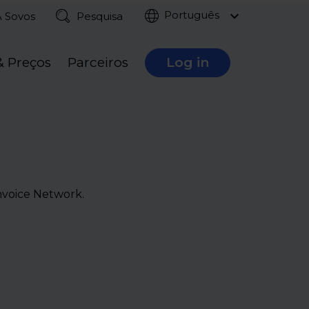
Português
A Sovos
Pesquisa
& Preços
Parceiros
Log in
nvoice Network.