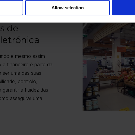
Allow selection
s de
letrónica
mundo e mesmo assim
 e financeiro é parte da
o ser uma das suas
lidade, controlo,
 garantir a fluidez das
como assegurar uma