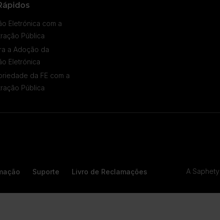
Rápidos
ão Eletrónica com a
tração Pública
ra a Adoção da
ão Eletrónica
oriedade da FE com a
tração Pública
A Saphety 
rmação
Suporte
Livro de Reclamações