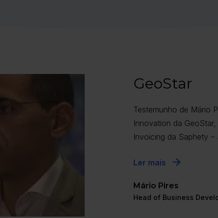
GeoStar
Testemunho de Mário P
Innovation da GeoStar, 
Invoicing da Saphety –
Ler mais
Mário Pires
Head of Business Devel