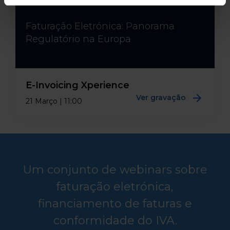
Faturação Eletrónica: Panorama
Regulatório na Europa
E-Invoicing Xperience
Ver gravação
21 Março | 11:00
Um conjunto de webinars sobre
faturação eletrónica,
financiamento de faturas e
conformidade do IVA.