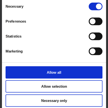
Consent
Necessary
Selection
Preferences
Prio
Lourenço Matos
Statistics
Marketing
Ver outras edições
Allow all
Allow selection
Necessary only