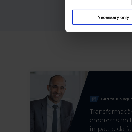
Necessary only
Banca e Segu
Transformação
empresas na b
impacto da fa