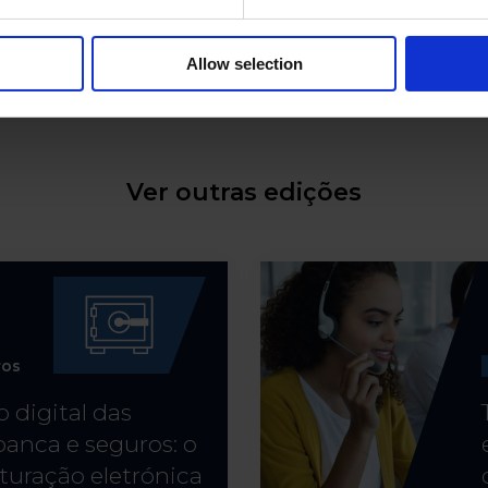
Allow selection
Ver outras edições
ros
 digital das
anca e seguros: o
turação eletrónica