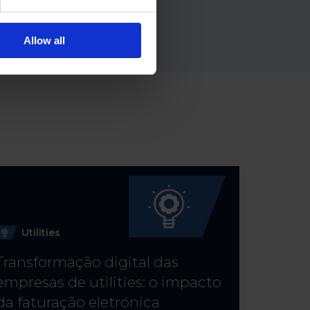
Allow all
Utilities
Transformação digital das
empresas de utilities: o impacto
da faturação eletrónica