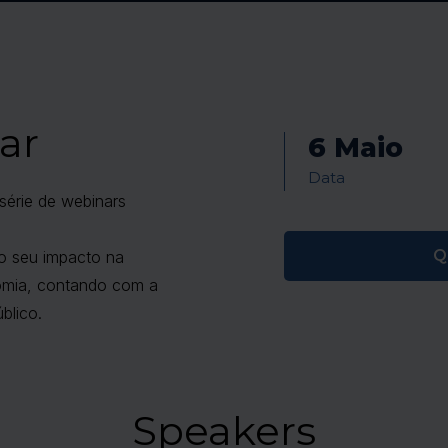
ar
6 Maio
Data
série de webinars
Q
 o seu impacto na
nomia, contando com a
blico.
Speakers