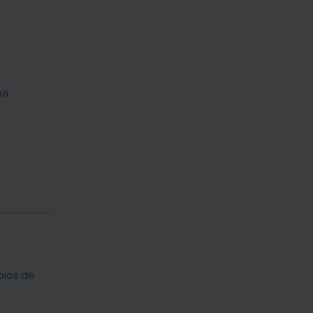
oa
ios de