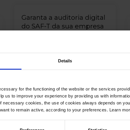
Garanta a auditoria digital
do SAF-T da sua empresa
antes de o submeter à AT
Details
cessary for the functioning of the website or the services prov
lp us to improve your experience by providing us with informatio
of necessary cookies, the use of cookies always depends on yo
want to remain active, according to your preferences. Learn mo