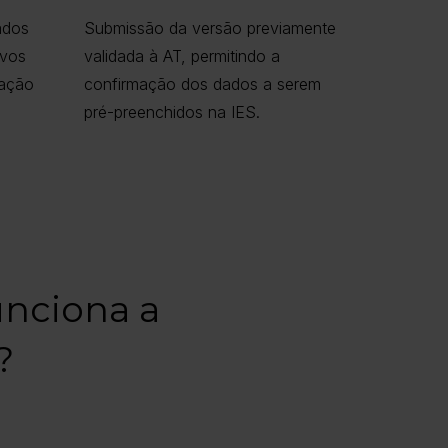
zados
Submissão da versão previamente
ivos
validada à AT, permitindo a
dação
confirmação dos dados a serem
pré-preenchidos na IES.
unciona a
?