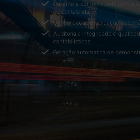
Garanta a conformidade com a le
de contabilidade
Consolidação e validação automá
Auditoria à integridade e qualid
contabilísticos
Geração automática de demonstr