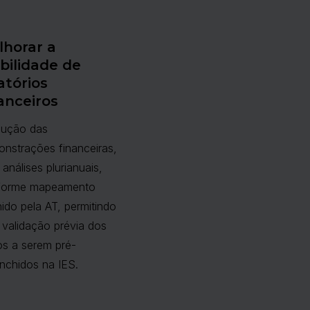
lhorar a
ibilidade de
atórios
anceiros
dução das
nstrações financeiras,
análises plurianuais,
forme mapeamento
nido pela AT, permitindo
validação prévia dos
s a serem pré-
nchidos na IES.