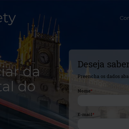
Co
iar da
tal do