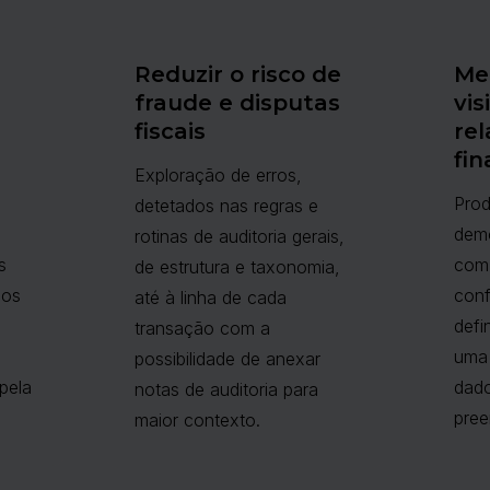
Reduzir o risco de
Me
fraude e disputas
vis
fiscais
rel
fin
Exploração de erros,
Pro
detetados nas regras e
demo
rotinas de auditoria gerais,
s
com 
de estrutura e taxonomia,
dos
con
até à linha de cada
defi
transação com a
uma 
possibilidade de anexar
pela
dado
notas de auditoria para
pree
maior contexto.