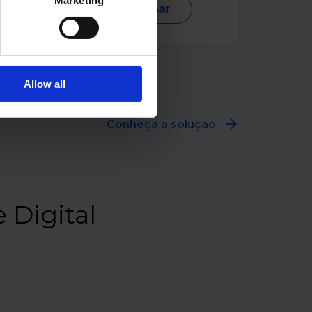
Marketing
Assista ao webinar
Allow all
Conheça a solução
 Digital