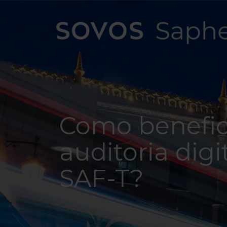
Como benefic
auditoria digi
SAF-T?