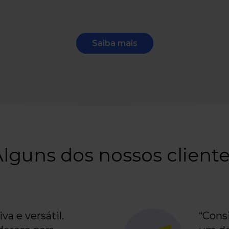
Saiba mais
lguns dos nossos client
iva e versátil.
“Cons