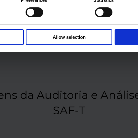
Preferences
Statistics
Consulte o onepager
Allow selection
ns da Auditoria e Análise
SAF-T