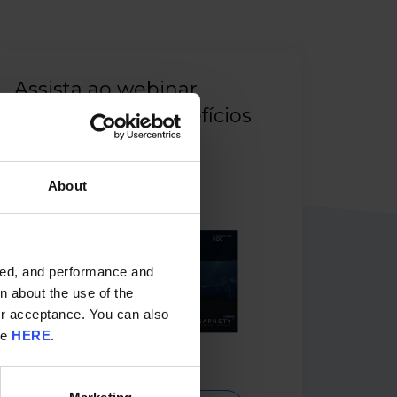
Assista ao webinar
dedicado aos benefícios
do SAF-T para as
organizações.
About
ided, and performance and
n about the use of the
ur acceptance. You can also
re
HERE
.