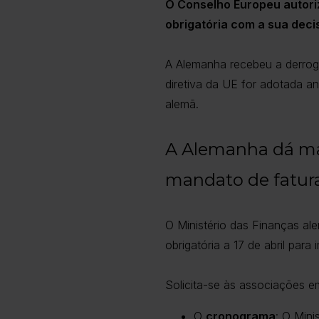
O Conselho Europeu autoriz
obrigatória com a sua deci
A Alemanha recebeu a derrog
diretiva da UE for adotada an
alemã.
A Alemanha dá ma
mandato de fatura
O Ministério das Finanças al
obrigatória a 17 de abril par
Solicita-se às associações e
O
cronograma
: O Mini