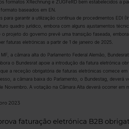
os formatos XRechnung e ZUGFeRD bem estabelecidos a part
de formato baseados em EN.
 para garantir a utilização contínua de procedimentos EDI (I
turo quadro jurídico, embora com alguns ajustamentos técnic
e o projeto do governo prevê uma transição faseada, embora
r faturas eletrónicas a partir de 1 de janeiro de 2025.
MF, a câmara alta do Parlamento Federal Alemão, Bundesrat,
ora o Bundesrat apoie a introdução da fatura eletrónica obr
que a receção obrigatória de faturas eletrónicas comece em 1
esso, a câmara baixa do Parlamento, o Bundestag, deverá vo
e Novembro. A votação na Câmara Alta deverá ocorrer em 
mbro 2023
rova faturação eletrónica B2B obrigat