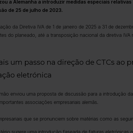
ou a Alemanha a introduzir medidas especiais relativas 
são de 25 de julho de 2023.
ação da Diretiva IVA de 1 de janeiro de 2025 a 31 de dezem
tes do planeado, até a transposição nacional da diretiva IVA na
is um passo na direção de CTCs ao 
ção eletrónica
emão enviou uma proposta de discussão para a introdução da 
a importantes associações empresariais alemãs.
mpresariais que se pronunciem sobre matérias como as seguin
stério sugere uma introdução faseada de faturas eletrónicas 