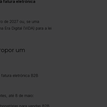
à fatura eletrónica
bro de 2027 ou, se uma
 Era Digital (ViDA) para a lei
propor um
fatura eletrónica B2B
tes, até 8 de maio:
obrigatórias para vendas B2B