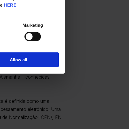
re
HERE
.
rigatória
Marketing
des de Crescimento” com
rações à lei do IVA para
ternacionais.
Allow all
 alterações propostas
a Alemanha – conhecidas
ica é definida como uma
processamento eletrónico. Uma
eu de Normalização (CEN), EN