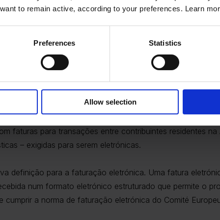
want to remain active, according to your preferences. Learn mo
órias alemãs para fatura eletrónica ob
Preferences
Statistics
anças da Alemanha partilhou o projeto de “Lei de Oportunida
sariais alemãs em 14 de julho de 2023. Esta lei introduz alte
ca obrigatória, juntamente com outros impostos nacionais e in
Allow selection
 fatura eletrónica requer o consentimento do comprador. As
m faturas para transações entre contribuintes residentes n
cas – exigidas para serem eletrónicas.
va definição para a faturação eletrónica. Uma fatura eletrón
e recebida num formato eletrónico estruturado que permite o 
ve cumprir a norma de faturação eletrónica do Comité Europ