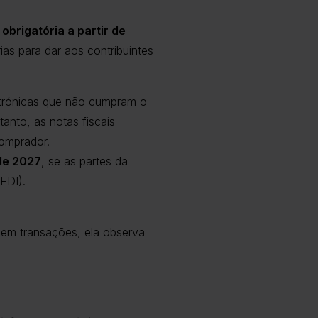
obrigatória a partir de
as para dar aos contribuintes
letrónicas que não cumpram o
anto, as notas fiscais
omprador.
 de 2027
, se as partes da
EDI).
 em transações, ela observa