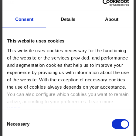
melhorando a sua eficiência operacional, reduzindo custos e
contribuindo para uma maior sustentabilidade ambiental.
Consent
Details
About
Não apenas pelo contexto de obrigatoriedade no âmbito do
setor público, mas também pela urgência de aumento da
This website uses cookies
competitividade é essencial que a adoção de soluções de
faturação eletrónica pelas microempresas seja democratizada
This website uses cookies necessary for the functioning
o mais possível. Consulte
aqui
os planos mensais que a Sovos
of the website or the services provided, and performance
Saphety disponibiliza, a partir de 2 faturas mensais, ou fale
and segmentation cookies that help us to improve your
connosco para mais informações.
experience by providing us with information about the use
of the website. With the exception of necessary cookies,
Para mais informações, contacte-nos.
the use of cookies always depends on your acceptance.
You can also configure which cookies you want to remain
active, according to your preferences. Learn more
HERE
.
Anterior
Próximo
Consent
Necessary
Selection
Partilhar