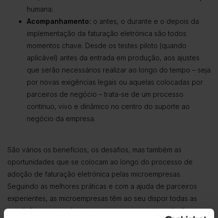
humana;
Acompanhamento:
o antes, o durante e o depois da
implementação da faturação eletrónica são todos
momentos chave. Desde os testes piloto (quando
aplicável) antes da entrada em produção, aos ajustes
que serão necessários realizar ao longo do tempo – seja
por novas exigências legais ou aquelas colocadas por
parceiros de negócio – trata-se de um processo
contínuo, vivo e dinâmico no centro do suporte ao
negócio da empresa.
São vários os benefícios, os desafios, mas também as
oportunidades que se colocam ao longo do processo de
adoção de faturação eletrónica pelas microempresas.
Seguindo as melhores práticas e com a ajuda de parceiros
experientes, as microempresas têm ao seu dispor todas as
condições para implementar com sucesso estas soluções,