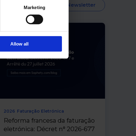
Subscrever Newsletter
Marketing
Allow all
2026
Faturação Eletrónica
Reforma francesa da faturação
eletrónica: Décret n° 2026-677