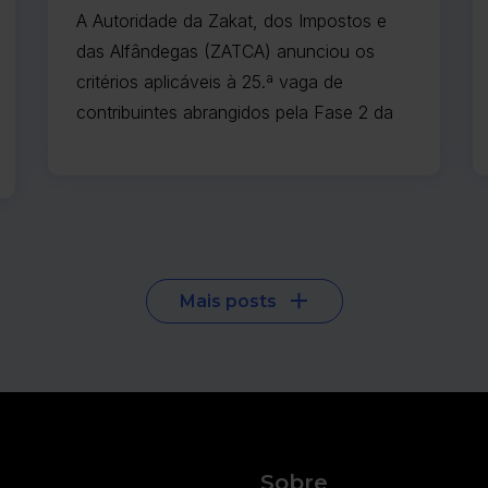
abrangidos pela Fase 2 da
A Autoridade da Zakat, dos Impostos e
faturação eletrónica
das Alfândegas (ZATCA) anunciou os
critérios aplicáveis à 25.ª vaga de
contribuintes abrangidos pela Fase 2 da
faturação eletrónica.
Mais posts
Sobre