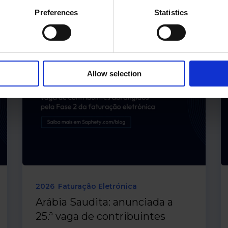
Preferences
Statistics
Allow selection
2026
Faturação Eletrónica
Arábia Saudita: anunciada a
25.ª vaga de contribuintes