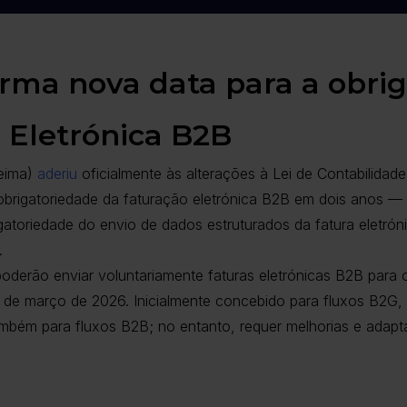
irma nova data para a obri
 Eletrónica B2B
aeima)
aderiu
oficialmente às alterações à Lei de Contabilidad
obrigatoriedade da faturação eletrónica B2B em dois anos — 
igatoriedade do envio de dados estruturados da fatura eletrón
.
derão enviar voluntariamente faturas eletrónicas B2B para o
30 de março de 2026. Inicialmente concebido para fluxos B2G,
ambém para fluxos B2B; no entanto, requer melhorias e adapt