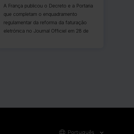
e Arrêté du 27 juillet 2026
A França publicou o Decreto e a Portaria
que completam o enquadramento
regulamentar da reforma da faturação
eletrónica no Journal Officiel em 28 de
julho de 2026, tendo ambos entrado em
vigor em 29 de julho. Estes diplomas
alteram os textos de 9 de outubro de
2022 (conforme modificados pelo Décret
n° 2024-266 du 25 mars 2024) e alinham
a legislação secundária com o artigo 123
da Lei das Finanças de 2026.
Português