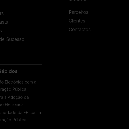
Parceiros
rs
Clientes
asts
Contactos
s
de Sucesso
Rápidos
ão Eletrónica com a
tração Pública
ra a Adoção da
ão Eletrónica
oriedade da FE com a
tração Pública