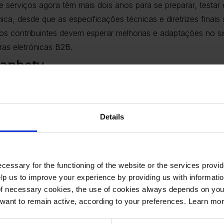
e serviços agora têm mais dois anos para se preparar, testar
ica, desde que as especificações técnicas e diretrizes finais
os contribuintes devem esperar melhorias e adaptações no s
uras eletrónicas B2B.
Saphety
as obrigações legais e a otimização dos processos de emiss
a os processos financeiros da sua empresa.
e inicie hoje o processo de desmaterialização de documentos 
Details
m contacto connosco.
cessary for the functioning of the website or the services prov
Partilhar
lp us to improve your experience by providing us with informatio
of necessary cookies, the use of cookies always depends on yo
want to remain active, according to your preferences. Learn mo