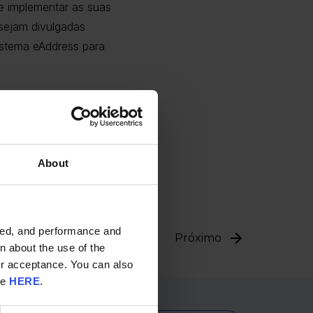
 e implementar as suas
 sejam divulgadas
istema eAddress para
ão e receção de faturas.
financeiros e comerciais.
About
ided, and performance and
Próximo
n about the use of the
ur acceptance. You can also
re
HERE
.