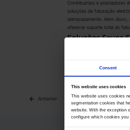
Contribuintes e prestadores d
soluções de faturação eletrón
atempadamente. Além disso, 
oferecer suporte total às fat
Soluções Sovos 
Garanta hoje o cumprimento d
Evite multas enquanto otimiz
Adira à faturação eletrónica 
Consent
Para saber mais, entre e
This website uses cookies
This website uses cookies ne
Anterior
segmentation cookies that he
website. With the exception 
configure which cookies you 