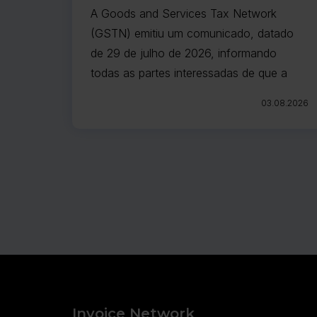
entrada em vigor prevista para
A Goods and Services Tax Network
agosto de 2026
(GSTN) emitiu um comunicado, datado
de 29 de julho de 2026, informando
todas as partes interessadas de que a
implementação das melhorias
03.08.2026
recentemente anunciadas ao sistema e-
Way Bill (EWB) foi adiada até nova
comunicação.
Invoice Network