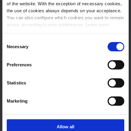
of the website. With the exception of necessary cookies,
the use of cookies always depends on your acceptance.
Outros posts
You can also configure which cookies you want to remain
active, according to your preferences. Learn more
Subscrever Newsletter
HERE
.
Consent
Necessary
Selection
Preferences
Statistics
Marketing
2026
Faturação Eletrónica
Allow all