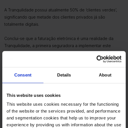
A Tranquilidade possui atualmente 50% de ‘clientes verdes’,
significando que metade dos clientes privados já são
totalmente digitais.
Conclui-se que a faturação eletrónica é uma realidade da
Tranquilidade, a primeira seguradora a implementar este
sistema, e que o próximo passo da estratégia digital da
empresa será assegurar que um número crescente de clientes
adote a faturação eletrónica.
Consent
Details
About
Anterior
Próximo
This website uses cookies
This website uses cookies necessary for the functioning
Partilhar
of the website or the services provided, and performance
and segmentation cookies that help us to improve your
experience by providing us with information about the use