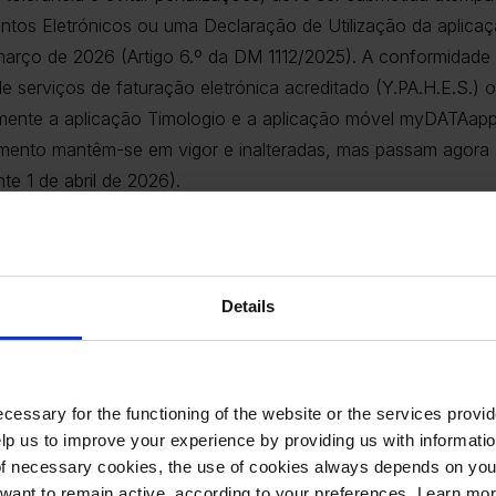
tos Eletrónicos ou uma Declaração de Utilização da aplicaç
e março de 2026 (Artigo 6.º da DM 1112/2025). A conformidad
e serviços de faturação eletrónica acreditado (Y.PA.H.E.S.) 
ente a aplicação Timologio e a aplicação móvel myDATAapp
mento mantêm-se em vigor e inalteradas, mas passam agora a 
e 1 de abril de 2026).
ty
as obrigações legais e a otimização dos processos de emiss
Details
a os processos financeiros da sua empresa.
e inicie hoje o processo de desmaterialização de documentos 
m contacto connosco.
cessary for the functioning of the website or the services prov
lp us to improve your experience by providing us with informatio
of necessary cookies, the use of cookies always depends on yo
Partilhar
want to remain active, according to your preferences. Learn mo