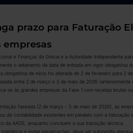
nga prazo para Faturação E
s empresas
ional e Finanças da Grécia e a Autoridade Independente para
ente o adiamento da data de entrada em vigor obrigatória da
 obrigatória de início foi alterada de 2 de fevereiro para 2
eada entre 2 de março e 3 de maio de 2026 (anteriormente d
ca-se às grandes empresas da Fase 1 com receitas brutas su
entação faseada (2 de março – 3 de maio de 2026), as empr
 ou de contabilidade existentes em paralelo com a faturação e
fico da AADE, enquanto concluem a sua transição técnica.
e tolerância e evitar penalizações, deve ser submetida ate