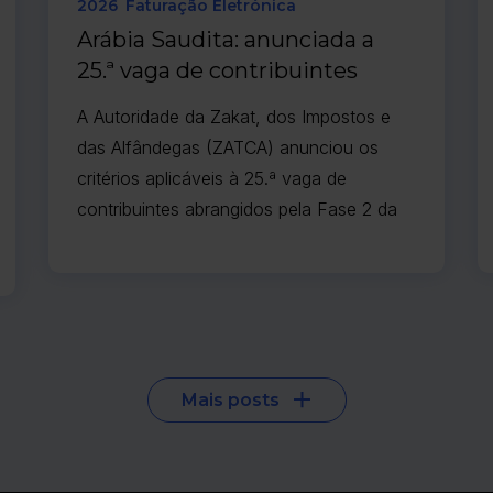
2026
Faturação Eletrónica
Arábia Saudita: anunciada a
25.ª vaga de contribuintes
abrangidos pela Fase 2 da
A Autoridade da Zakat, dos Impostos e
faturação eletrónica
das Alfândegas (ZATCA) anunciou os
critérios aplicáveis à 25.ª vaga de
contribuintes abrangidos pela Fase 2 da
faturação eletrónica.
Mais posts