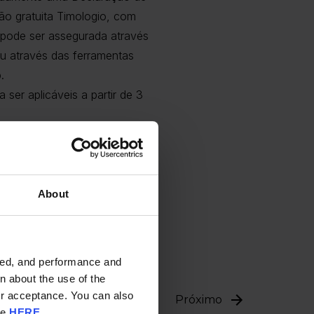
ão gratuita Timologio, com
e pode ser assegurada através
ou através das ferramentas
.
ser aplicáveis a partir de 3
ão e receção de faturas.
About
financeiros e comerciais.
ided, and performance and
n about the use of the
ur acceptance. You can also
Próximo
re
HERE
.