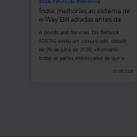
2026
Faturação Eletrónica
Índia: melhorias ao sistema de
e-Way Bill adiadas antes da
entrada em vigor prevista para
A Goods and Services Tax Network
agosto de 2026
(GSTN) emitiu um comunicado, datado
de 29 de julho de 2026, informando
todas as partes interessadas de que a
implementação das melhorias
03.08.2026
recentemente anunciadas ao sistema e-
Way Bill (EWB) foi adiada até nova
comunicação.