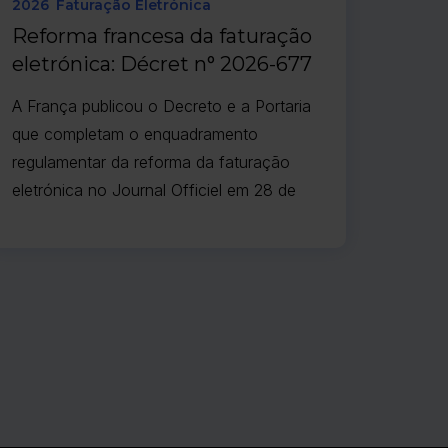
2026
Faturação Eletrónica
Reforma francesa da faturação
eletrónica: Décret n° 2026-677
e Arrêté du 27 juillet 2026
A França publicou o Decreto e a Portaria
que completam o enquadramento
regulamentar da reforma da faturação
eletrónica no Journal Officiel em 28 de
julho de 2026, tendo ambos entrado em
vigor em 29 de julho. Estes diplomas
alteram os textos de 9 de outubro de
2022 (conforme modificados pelo Décret
n° 2024-266 du 25 mars 2024) e alinham
a legislação secundária com o artigo 123
da Lei das Finanças de 2026.