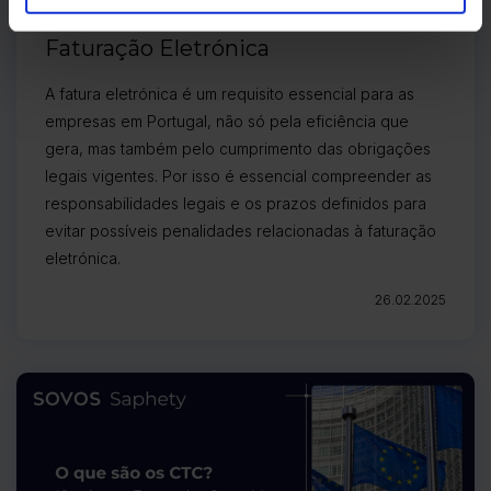
evitar penalidades relacionadas à
Faturação Eletrónica
A fatura eletrónica é um requisito essencial para as
empresas em Portugal, não só pela eficiência que
gera, mas também pelo cumprimento das obrigações
legais vigentes. Por isso é essencial compreender as
responsabilidades legais e os prazos definidos para
evitar possíveis penalidades relacionadas à faturação
eletrónica.
26.02.2025