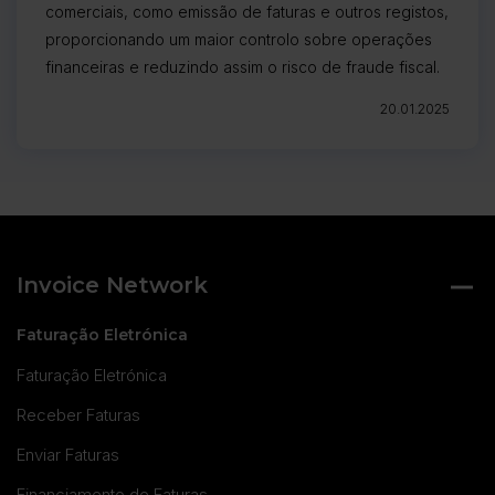
comerciais, como emissão de faturas e outros registos,
proporcionando um maior controlo sobre operações
financeiras e reduzindo assim o risco de fraude fiscal.
20.01.2025
Invoice Network
Faturação Eletrónica
Faturação Eletrónica
Receber Faturas
Enviar Faturas
Financiamento de Faturas