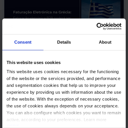
Consent
Details
About
This website uses cookies
2025
Electronic Invoicing
Faturação Eletrónica
This website uses cookies necessary for the functioning
Invoices
of the website or the services provided, and performance
Faturação Eletrónica na Grécia:
and segmentation cookies that help us to improve your
Obrigatoriedade B2B
experience by providing us with information about the use
of the website. With the exception of necessary cookies,
A Grécia tem vindo a implementar a fatura eletrónica
the use of cookies always depends on your acceptance.
obrigatória no âmbito B2G (Business-to-Government)
You can also configure which cookies you want to remain
nos últimos anos, prevendo-se a introdução de uma
active, according to your preferences. Learn more
obrigatoriedade semelhante para a faturação entre
HERE
.