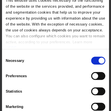
This website uses cookies necessary for the functioning
of the website or the services provided, and performance
Anterior
Próximo
and segmentation cookies that help us to improve your
experience by providing us with information about the use
Partilhar
of the website. With the exception of necessary cookies,
the use of cookies always depends on your acceptance.
You can also configure which cookies you want to remain
active, according to your preferences. Learn more
HERE
.
Outros posts
Consent
Necessary
Selection
Subscrever Newsletter
Preferences
Statistics
Marketing