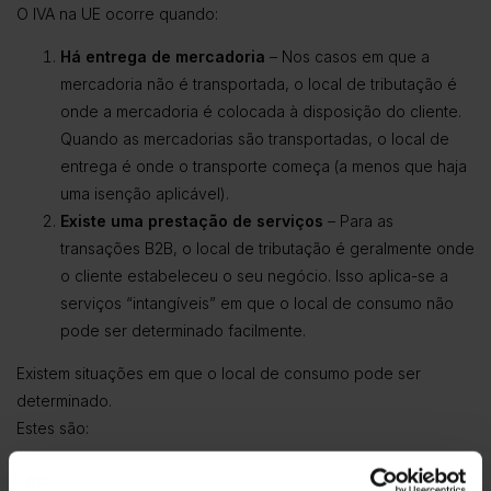
O IVA na UE ocorre quando:
Há entrega de mercadoria
– Nos casos em que a
mercadoria não é transportada, o local de tributação é
onde a mercadoria é colocada à disposição do cliente.
Quando as mercadorias são transportadas, o local de
entrega é onde o transporte começa (a menos que haja
uma isenção aplicável).
Existe uma prestação de serviços
– Para as
transações B2B, o local de tributação é geralmente onde
o cliente estabeleceu o seu negócio. Isso aplica-se a
serviços “intangíveis” em que o local de consumo não
pode ser determinado facilmente.
Existem situações em que o local de consumo pode ser
determinado.
Estes são:
Serviços relacionados com bens imóveis (ou seja,