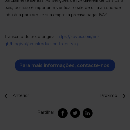
parcialmente isentas. As isenções de IVA diferem de país para
país, por isso é importante verificar o site de uma autoridade
tributária para ver se sua empresa precisa pagar IVA?.
Transcrito do texto original:
https://sovos.com/en-
gb/blog/vat/an-introduction-to-eu-vat/
Para mais informações, contacte-nos.
Anterior
Próximo
Partilhar