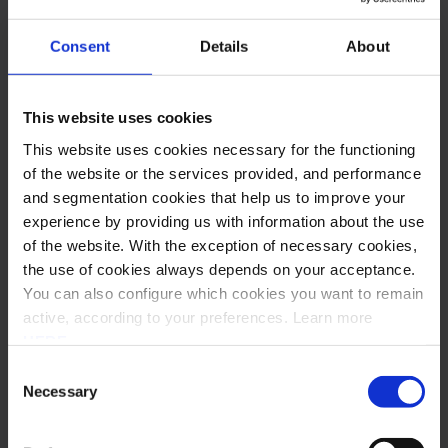
imóveis) – são tributados no local onde os bens imóveis
estão localizados.
Consent
Details
About
O transporte de passageiros é tributado onde a viagem
ocorre.
As actividades relacionadas com cultura, desporto,
This website uses cookies
educação e serviços de restauração são tributadas no
This website uses cookies necessary for the functioning
local onde decorre o evento.
of the website or the services provided, and performance
Os serviços de catering são tributados onde a comida e
and segmentation cookies that help us to improve your
a bebida são fornecidas aos clientes.
experience by providing us with information about the use
O aluguer de transporte de curta duração é tributado
of the website. With the exception of necessary cookies,
onde o transporte é utilizado.
the use of cookies always depends on your acceptance.
Cada vez mais, serviços digitais para consumidores –
You can also configure which cookies you want to remain
como downloads de software ou streaming de conteúdo
active, according to your preferences. Learn more
– são tributados no país de consumo.
HERE
.
Ocorre a chamada
aquisição intracomunitária de bens
– O
Consent
Necessary
Selection
local de tributação é o local onde termina o transporte (ou
seja, o país da UE onde os bens se encontram após o
transporte de outro país da UE).