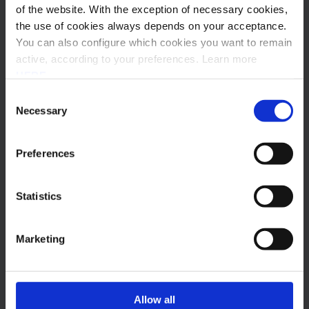
of the website. With the exception of necessary cookies,
the use of cookies always depends on your acceptance.
Outros posts
You can also configure which cookies you want to remain
active, according to your preferences. Learn more
Subscrever Newsletter
HERE
.
Consent
Necessary
Selection
Preferences
Statistics
Marketing
2026
Faturação Eletrónica
Allow all