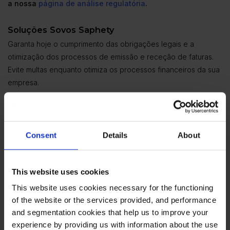
a nossa
página de análise regulatória
.
Soluções Sovos Saphety
Garanta hoje o cumprimento das obrigações legais e a
otimização dos processos de emissão e receção de faturas.
Evite multas enquanto otimiza os processos financeiros da sua
empresa.
Adira à faturação eletrónica e inicie hoje o processo de
desmaterialização de documentos financeiros e comerciais.
Para saber mais, entre em contacto connosco.
Consent
Details
About
Anterior
Próximo
This website uses cookies
This website uses cookies necessary for the functioning
Partilhar
of the website or the services provided, and performance
and segmentation cookies that help us to improve your
experience by providing us with information about the use