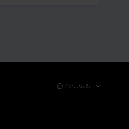
vigor em 29 de julho. Estes diplomas
alteram os textos de 9 de outubro de
2022 (conforme modificados pelo Décret
n° 2024-266 du 25 mars 2024) e alinham
a legislação secundária com o artigo 123
da Lei das Finanças de 2026.
Português