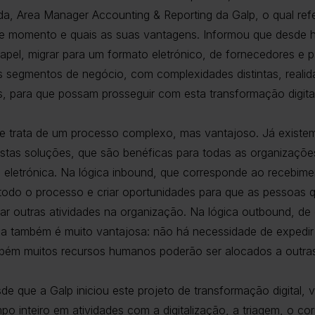
da, Area Manager Accounting & Reporting da Galp, o qual refe
e momento e quais as suas vantagens. Informou que desde h
apel, migrar para um formato eletrónico, de fornecedores e pa
los segmentos de negócio, com complexidades distintas, reali
es, para que possam prosseguir com esta transformação digital
e trata de um processo complexo, mas vantajoso. Já existe
stas soluções, que são benéficas para todas as organizaçõe
 eletrónica. Na lógica inbound, que corresponde ao recebimen
todo o processo e criar oportunidades para que as pessoas q
 outras atividades na organização. Na lógica outbound, de 
ica também é muito vantajosa: não há necessidade de expedir 
bém muitos recursos humanos poderão ser alocados a outra
e que a Galp iniciou este projeto de transformação digital, v
mpo inteiro em atividades com a digitalização, a triagem, o cor