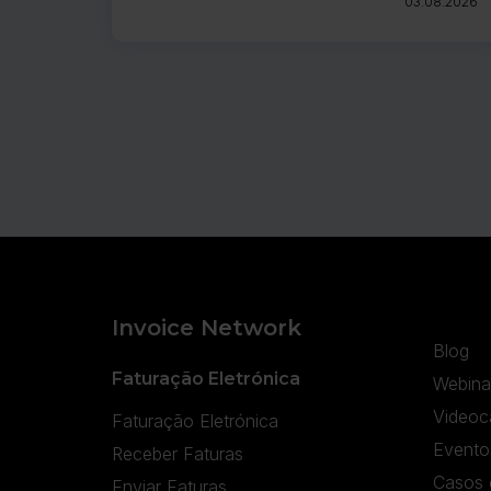
03.08.2026
recentemente anunciadas ao sistema e-
Way Bill (EWB) foi adiada até nova
comunicação.
Invoice Network
Blog
Faturação Eletrónica
Webina
Videoc
Faturação Eletrónica
Evento
Receber Faturas
Casos 
Enviar Faturas