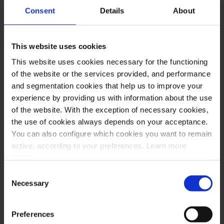
Outros posts
Consent
Details
About
Subscrever Newsletter
This website uses cookies
This website uses cookies necessary for the functioning
of the website or the services provided, and performance
and segmentation cookies that help us to improve your
experience by providing us with information about the use
of the website. With the exception of necessary cookies,
the use of cookies always depends on your acceptance.
You can also configure which cookies you want to remain
active, according to your preferences. Learn more
HERE
.
Consent
Necessary
Selection
2026
Faturação Eletrónica
Índia: melhorias ao sistema de e-
Preferences