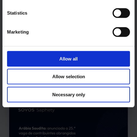
Way Bill adiadas antes da entrada
em vigor prevista para agosto de
Statistics
2026
Marketing
A Goods and Services Tax Network (GSTN) emitiu
um comunicado, datado de 29 de julho de 2026,
informando todas as partes interessadas de que a
implementação das melhorias recentemente
Allow all
anunciadas ao sistema e-Way Bill (EWB) foi adiada
até nova comunicação.
Allow selection
03.08.2026
Necessary only