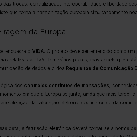
o das trocas, centralização, interoperabilidade e liberdade d
sto que torna a harmonização europeia simultaneamente necess
viragem da Europa
 se enquadra o
ViDA
. O projeto deve ser entendido como um 
eias relativas ao IVA. Tem vários pilares, mas aquele que es
comunicação de dados é o dos
Requisitos de Comunicação Dig
lógica dos
controlos contínuos de transações
, conhecid
o momento em que a Europa se junta, ainda que mais tarde, a
generalização da faturação eletrónica obrigatória e da com
sa data, a faturação eletrónica deverá tornar-se a norma p
 transações entre um fornecedor estabelecido num Estado-M