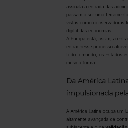
assinala a entrada das admin
passam a ser uma ferramenta c
vistas como conservadoras t
digital das economias.
A Europa está, assim, a entr
entrar nesse processo atravé
todo o mundo, os Estados est
mesma forma.
Da América Latina
impulsionada pela
A América Latina ocupa um lug
altamente avançada de controlo
subjacente é o da
validação