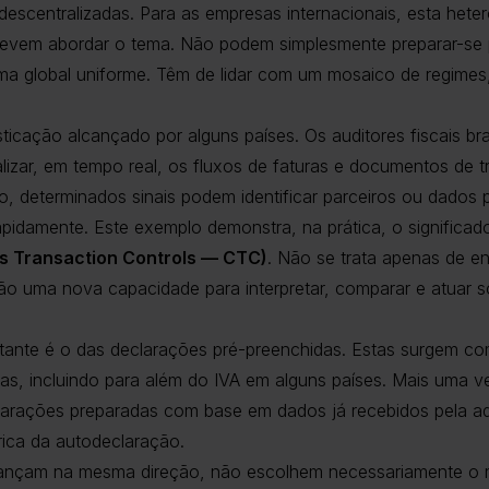
 descentralizadas. Para as empresas internacionais, esta hete
evem abordar o tema. Não podem simplesmente preparar-se p
a global uniforme. Têm de lidar com um mosaico de regimes,
fisticação alcançado por alguns países. Os auditores fiscais bra
lizar, em tempo real, os fluxos de faturas e documentos de 
, determinados sinais podem identificar parceiros ou dados p
rapidamente. Este exemplo demonstra, na prática, o significa
s Transaction Controls — CTC)
. Não se trata apenas de env
ção uma nova capacidade para interpretar, comparar e atuar 
tante é o das declarações pré-preenchidas. Estas surgem c
s, incluindo para além do IVA em alguns países. Mais uma v
clarações preparadas com base em dados já recebidos pela ad
rica da autodeclaração.
nçam na mesma direção, não escolhem necessariamente o me