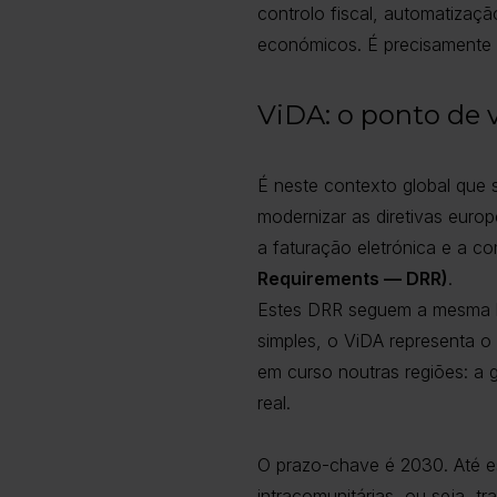
controlo fiscal, automatizaçã
económicos. É precisamente i
ViDA: o ponto de 
É neste contexto global que
modernizar as diretivas europ
a faturação eletrónica e a 
Requirements — DRR)
.
Estes DRR seguem a mesma 
simples, o ViDA representa 
em curso noutras regiões: a 
real.
O prazo-chave é 2030. Até es
intracomunitárias, ou seja,