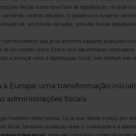
istrações fiscais numa nova fase de digitalização, na qual o
entral de controlo tributário. O paradoxo é evidente: admini
ornaram-se, em poucas décadas, uma das forças impulsiona
ar num movimento que já se encontra bastante avançado nout
s de um modelo único. Esta é uma das principais mensagens d
ão a avançar rumo à digitalização fiscal, mas nenhum país 
 à Europa: uma transformação inicia
s administrações fiscais
ar fundador nesta história. Foi aí que, desde o início dos a
 fiscal, centrada na relação entre o contribuinte e a administ
 prévia (clearance)
: antes de o processo comercial poder pr