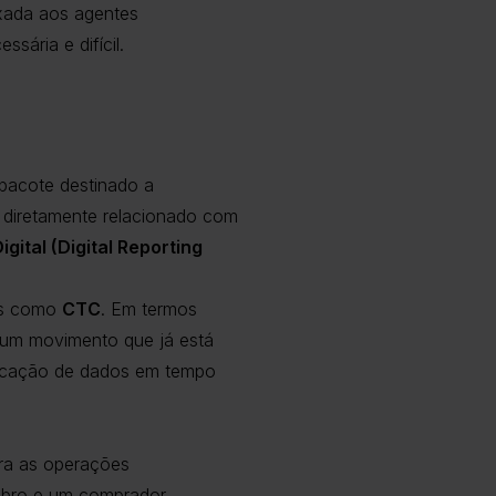
eixada aos agentes
ária e difícil.
pacote destinado a
tá diretamente relacionado com
ital (Digital Reporting
os como
CTC
. Em termos
 um movimento que já está
unicação de dados em tempo
ara as operações
embro e um comprador