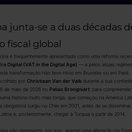
a junta-se a duas décadas d
 fiscal global
atória é frequentemente apresentada como uma reforma recen
ra Digital (VAT in the Digital Age)
— e pelos atuais regimes
sta transformação não teve início em Bruxelas ou em Paris.
escolhido por
Christiaan Van der Valk
durante a sua conferên
a 6 de maio de 2026 no
Palais Brongniart
: para compreender
numa história muito mais longa, que começou na América Lati
ca obrigatória surgiu no Chile em 2001, antes de se dissemina
atina e, posteriormente, chegar à Turquia a partir de 2014.
atória não representa, por isso, apenas uma alteração no for