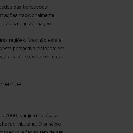
s dados das transações
strações tradicionalmente
doras da transformação
ras regiões. Mas não está a
esta perspetiva histórica: em
está a fazê-lo exatamente da
lmente
nos 2000, surgiu uma lógica
ração tributária. O princípio
osseguir, a fatura tem de ser