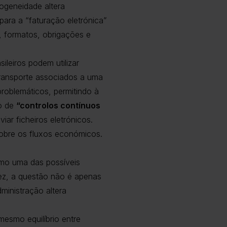
rogeneidade altera
ara a “faturação eletrónica”
 formatos, obrigações e
sileiros podem utilizar
transporte associados a uma
roblemáticos, permitindo à
do de
“controlos contínuos
iar ficheiros eletrónicos.
sobre os fluxos económicos.
omo uma das possíveis
ez, a questão não é apenas
ministração altera
smo equilíbrio entre