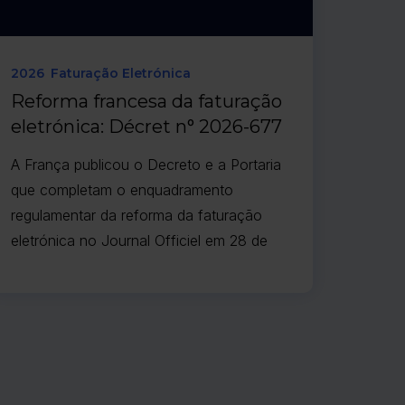
2026
Faturação Eletrónica
Reforma francesa da faturação
eletrónica: Décret n° 2026-677
e Arrêté du 27 juillet 2026
A França publicou o Decreto e a Portaria
que completam o enquadramento
regulamentar da reforma da faturação
eletrónica no Journal Officiel em 28 de
julho de 2026, tendo ambos entrado em
vigor em 29 de julho. Estes diplomas
alteram os textos de 9 de outubro de
2022 (conforme modificados pelo Décret
n° 2024-266 du 25 mars 2024) e alinham
a legislação secundária com o artigo 123