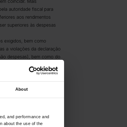
m coincidir. Mais
ela autoridade fiscal para
feriores aos rendimentos
er superiores às despesas
os exigidos, bem como
as a violações da declaração
 (não despesas), bem como do
lementação e demais detalhes
About
governo grego para avançar
ão eletrónica, entre em
ided, and performance and
n about the use of the