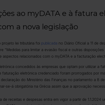
ações ao myDATA e à fatura e
com a nova legislação
rojeto lei tributária foi
publicada
no Diário Oficial a 11 de d
e “Medidas para limitar a evasão fiscal e outras disposições
de aspectos relacionados com o myDATA e a facturação elec
eletrónica concedidos às empresas que optam por utilizar a fa
e faturação eletrónica credenciado foram prorrogados por ma
declaração do Ministério das Finanças no parlamento a 8 d
rnar-se-á obrigatória na Grécia assim que a aprovação necess
ia de receitas e despesas entra em vigor a partir de 1.1.2024