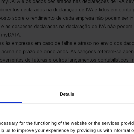
a myDATA e os dados declarados nas declarações de IVA deve
dimentos declarados na declaração de IVA e tidos em conta p
mposto sobre o rendimento de cada empresa não podem ser in
e as despesas declaradas na declaração de IVA não podem s
a myDATA.
as às empresas em caso de falha e atraso no envio dos dad
ão acima no prazo de cinco anos. As sanções referem-se apen
rovenientes de faturas e outros lançamentos contabilísticos
e eletrónico recentemente introduzido. O cronograma de imp
dotadas ainda não foram divulgados.
Details
os Controlos de Transações Contínuas (CTC) adotados pelo 
esde medidas de auditoria eletrónica (myDATA) até à faturaç
Para mais informações, contacte-nos.
cessary for the functioning of the website or the services prov
lp us to improve your experience by providing us with informatio