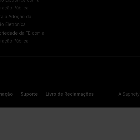
tração Pública
ra a Adoção da
ão Eletrónica
oriedade da FE com a
tração Pública
A Saphety 
rmação
Suporte
Livro de Reclamações