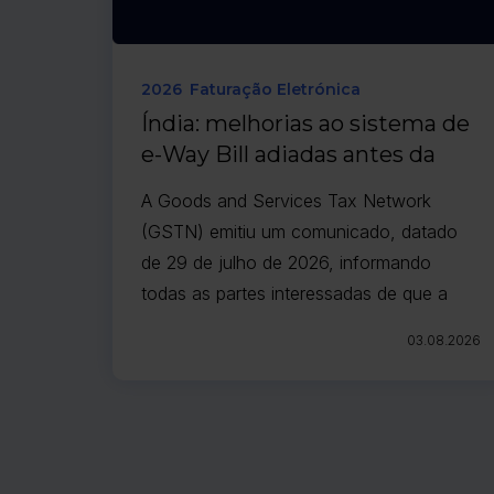
2026
Faturação Eletrónica
Índia: melhorias ao sistema de
e-Way Bill adiadas antes da
entrada em vigor prevista para
A Goods and Services Tax Network
agosto de 2026
(GSTN) emitiu um comunicado, datado
de 29 de julho de 2026, informando
todas as partes interessadas de que a
implementação das melhorias
03.08.2026
recentemente anunciadas ao sistema e-
Way Bill (EWB) foi adiada até nova
comunicação.