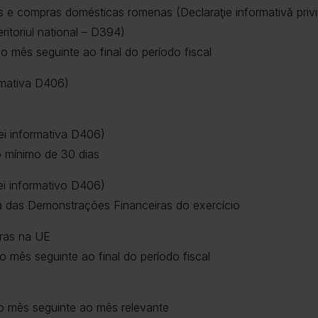
e compras domésticas romenas (Declaraţie informativă privind l
eritoriul national – D394)
o mês seguinte ao final do período fiscal
rmativa D406)
l
ei informativa D406)
 mínimo de 30 dias
ei informativo D406)
a das Demonstrações Financeiras do exercício
ras na UE
o mês seguinte ao final do período fiscal
do mês seguinte ao mês relevante