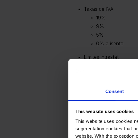
Taxas de IVA
19%
9%
5%
0% e isento
Limites intrastat
Chegadas: RON 1 
Despachos: RON 1
Consent
Regras do IVA na
This website uses cookies
A Roménia está na vanguarda
This website uses cookies ne
obrigações SAF-T até à fatur
segmentation cookies that he
website. With the exception 