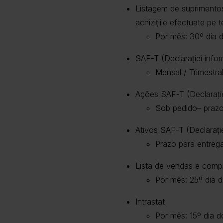
Listagem de suprimentos 
achiziţiile efectuate pe t
Por mês: 30º dia d
SAF-T (Declarației info
Mensal / Trimestra
Ações SAF-T (Declarați
Sob pedido– prazo
Ativos SAF-T (Declarați
Prazo para entreg
Lista de vendas e comp
Por mês: 25º dia d
Intrastat
Por mês: 15º dia 