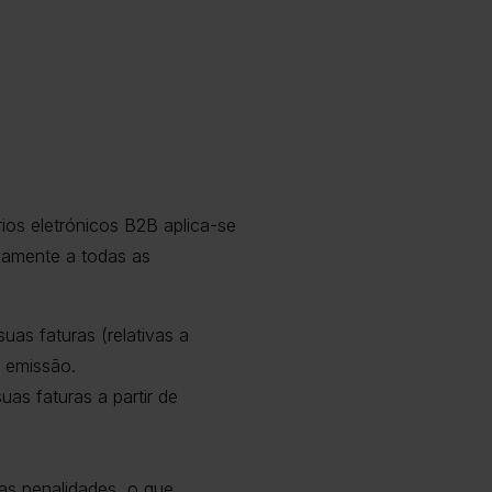
ios eletrónicos B2B aplica-se
ivamente a todas as
uas faturas (relativas a
a emissão.
as faturas a partir de
as penalidades, o que