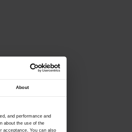
About
 de requisitos, desde
ided, and performance and
n about the use of the
ur acceptance. You can also