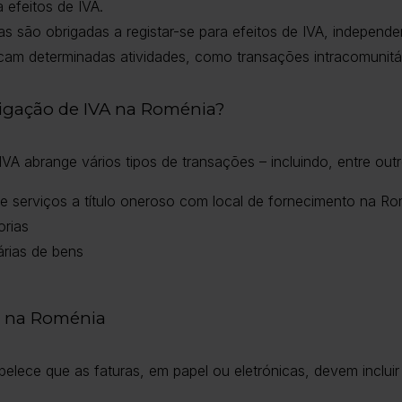
 efeitos de IVA.
as são obrigadas a registar-se para efeitos de IVA, indepen
cam determinadas atividades, como transações intracomunitá
rigação de IVA na Roménia?
A abrange vários tipos de transações – incluindo, entre outr
e serviços a título oneroso com local de fornecimento na R
rias
árias de bens
ão na Roménia
belece que as faturas, em papel ou eletrónicas, devem incluir