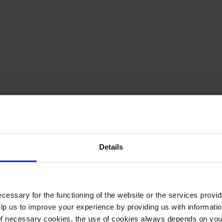
milhão
 milhão
Details
 Roménia
 do cumprimento do IVA, tendo implementado uma vasta gama
cessary for the functioning of the website or the services prov
ação eletrónica.
lp us to improve your experience by providing us with informatio
of necessary cookies, the use of cookies always depends on yo