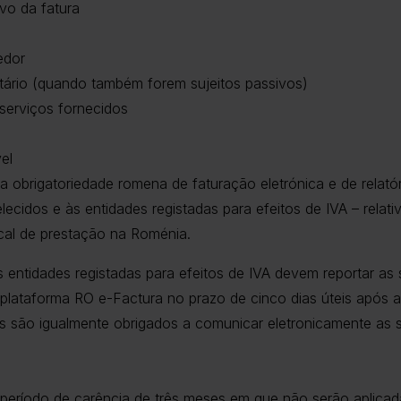
vo da fatura
edor
atário (quando também forem sujeitos passivos)
serviços fornecidos
el
a obrigatoriedade romena de faturação eletrónica e de relatór
lecidos e às entidades registadas para efeitos de IVA – relat
al de prestação na Roménia.
as entidades registadas para efeitos de IVA devem reportar as s
plataforma RO e-Factura no prazo de cinco dias úteis após 
s são igualmente obrigados a comunicar eletronicamente as su
m período de carência de três meses em que não serão aplicad