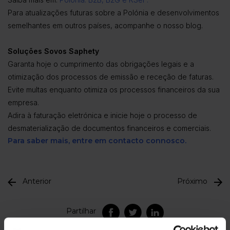
Para atualizações futuras sobre a Polónia e desenvolvimentos
semelhantes em outros países, acompanhe o nosso blog.
Soluções Sovos Saphety
Garanta hoje o cumprimento das obrigações legais e a
otimização dos processos de emissão e receção de faturas.
Evite multas enquanto otimiza os processos financeiros da sua
empresa.
Adira à faturação eletrónica e inicie hoje o processo de
desmaterialização de documentos financeiros e comerciais.
Para saber mais, entre em contacto connosco.
Anterior
Próximo
Partilhar